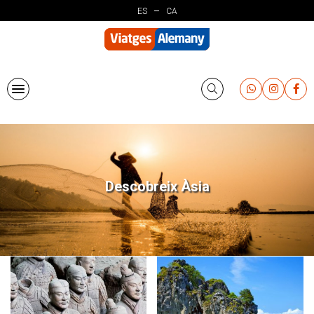
Vés
ES
CA
al
contingut
Descobreix Àsia