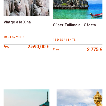
Viatge a la Xina
Súper Tailàndia - Oferta
10 DIES / 9 NITS
15 DIES / 14 NITS
2.590,00 €
Preu
2.775 €
Preu