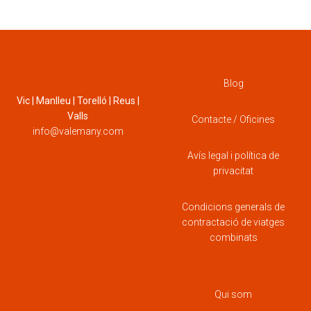
Blog
Vic | Manlleu | Torelló | Reus |
Valls
Contacte / Oficines
info@valemany.com
Avís legal i política de
privacitat
Condicions generals de
contractació de viatges
combinats
Qui som