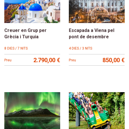
Creuer en Grup per
Escapada a Viena pel
Grècia i Turquia
pont de desembre
8 DIES / 7 NITS
4 DIES / 3 NITS
2.790,00 €
850,00 €
Preu
Preu