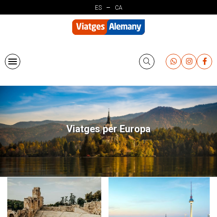
Vés
ES
CA
al
contingut
Viatges per Europa