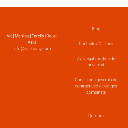
Blog
Vic | Manlleu | Torelló | Reus |
Valls
Contacte / Oficines
info@valemany.com
Avís legal i política de
privacitat
Condicions generals de
contractació de viatges
combinats
Qui som