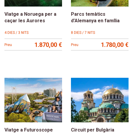
Viatge a Noruega per a
Parcs temàtics
caçar les Aurores
d’Alemanya en família
4 DIES / 3 NITS
8 DIES / 7 NITS
1.870,00 €
1.780,00 €
Preu
Preu
Viatge a Futuroscope
Circuit per Bulgària