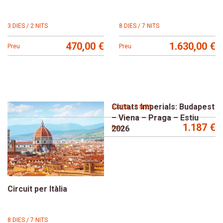
3 DIES / 2 NITS
8 DIES / 7 NITS
470,00 €
1.630,00 €
Preu
Preu
Ciutats Imperials: Budapest
8 DIES / 7 NITS
– Viena – Praga – Estiu
1.187 €
2026
Preu
Circuit per Itàlia
8 DIES / 7 NITS