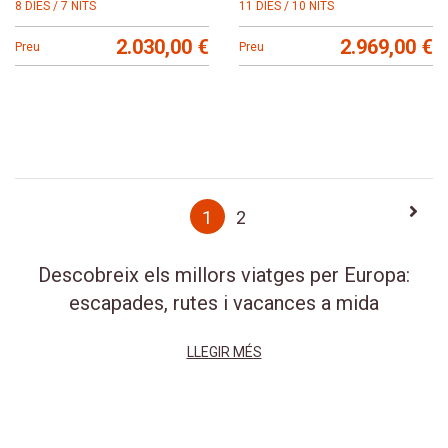
8 DIES / 7 NITS
11 DIES / 10 NITS
2.030,00 €
2.969,00 €
Preu
Preu
Paginació
Pàgi
Pàgina
1
Page
2
segü
actual
Descobreix els millors viatges per Europa:
escapades, rutes i vacances a mida
LLEGIR MÉS