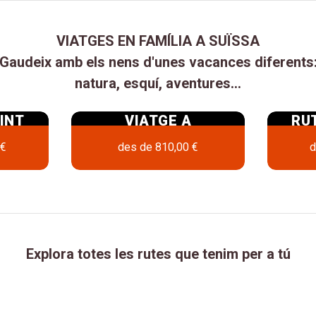
VIATGES EN FAMÍLIA A SUÏSSA
Gaudeix amb els nens d'unes vacances diferents
​​​​natura, esquí, aventures...
INT
VIATGE A
RUT
INTERLAKEN I LA
SUÏ
 €
des de
810,00 €
d
JUNGFRAU AMB
NENS
Explora totes les rutes que tenim per a tú