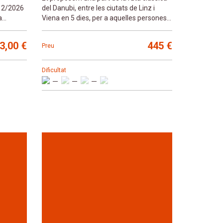
/12/2026
del Danubi, entre les ciutats de Linz i
a
Viena en 5 dies, per a aquelles persones
que disposeu de menys die
3,00 €
445 €
Preu
Dificultat