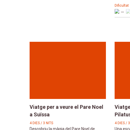
Dificultat
Viatge per a veure el Pare Noel
Viatge
a Suïssa
Pilatu
4 DIES / 3 NITS
4 DIES / 
Descobriu la màgia del Pare Noel de
Una esca