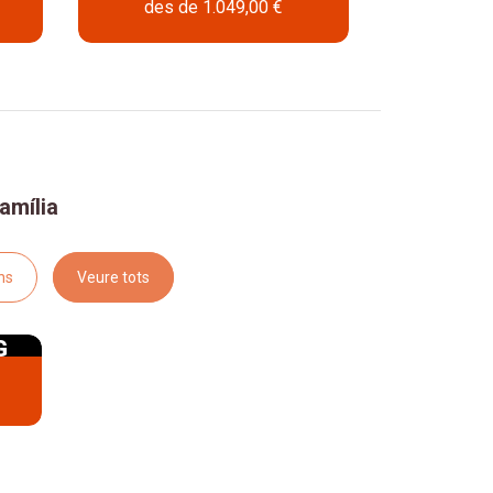
des de
1.049,00 €
Pre
L
amília
ns
Veure tots
G