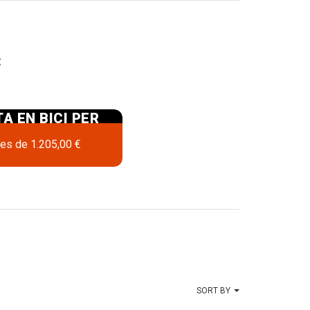
:
A EN BICI PER
SSA AMB NENS
es de
1.205,00 €
SORT BY