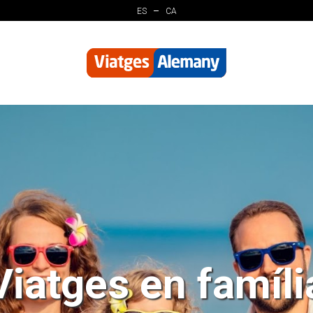
ES
CA
Viatges en famíli