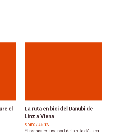
ure el
La ruta en bici del Danubi de
Linz a Viena
5 DIES / 4 NITS
Et proposem una part de la ruta clàssica