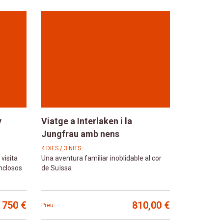
y
Viatge a Interlaken i la
Jungfrau amb nens
4 DIES / 3 NITS
visita
Una aventura familiar inoblidable al cor
inclosos
de Suïssa
750 €
810,00 €
Preu