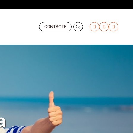
Header
CONTACTE
-
Derecha
(Valemany)
a