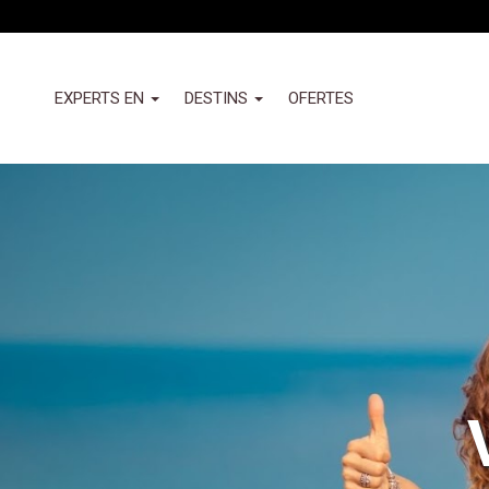
Vés
al
contingut
Header
EXPERTS EN
DESTINS
OFERTES
-
Izquierda
Nuevo
(Valemany)