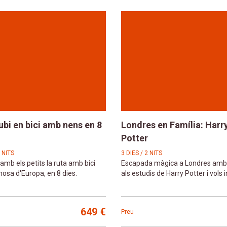
ubi en bici amb nens en 8
Londres en Família: Harr
Potter
7 NITS
3 DIES / 2 NITS
amb els petits la ruta amb bici
Escapada màgica a Londres amb 
sa d'Europa, en 8 dies.
als estudis de Harry Potter i vols 
649 €
Preu