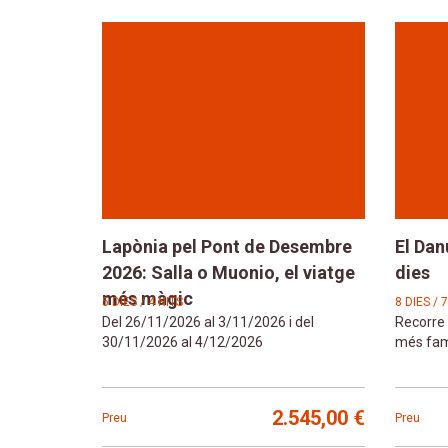
Lapònia pel Pont de Desembre
El Dan
2026: Salla o Muonio, el viatge
dies
més màgic
5 DIES / 4 NITS
8 DIES / 
Del 26/11/2026 al 3/11/2026 i del
Recorre 
30/11/2026 al 4/12/2026
més famo
2.545,00 €
Preu
Preu