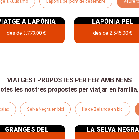
tge a Kuusamo
Lapònia pel pont de desembre
Veure t
VIATGE A LAPÒNIA
LAPÒNIA PEL
PER A VEURE EL
PONT DE
des de
3.773,00 €
des de
2.545,00 €
PARE NOEL
DESEMBRE 2026
SALLA O MUONIO
EL VIATGE MÉS
MÀGIC
VIATGES I PROPOSTES PER FER AMB NENS
otes les nostres propostes per viatjar en família
caiac
Selva Negra en bici
Illa de Zelanda en bici
GRANGES DEL
LA SELVA NEGR
TIROL AMB NENS
EN BICICLETA