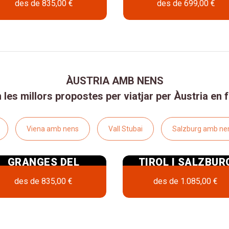
des de
835,00 €
des de
699,00 €
ÀUSTRIA AMB NENS
 les millors propostes per viatjar per Àustria en f
Viena amb nens
Vall Stubai
Salzburg amb ne
GRANGES DEL
TIROL I SALZBUR
TIROL AMB NENS
EN GRANGES
des de
835,00 €
des de
1.085,00 €