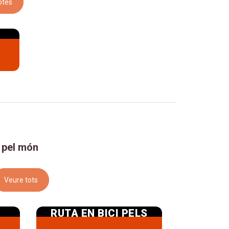
otes
:
,
, pel món
Veure tots
A
RUTA EN BICI PELS
V
LLACS DE MUNIC
ORGA