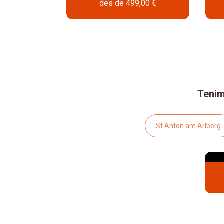
ns
des de
499,00 €
IA
6 DIES
Tenim
St Anton am Arlberg