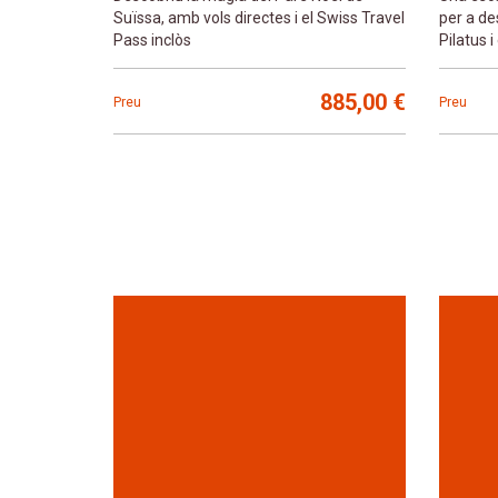
Suïssa, amb vols directes i el Swiss Travel
per a de
Pass inclòs
Pilatus i
885,00 €
Preu
Preu