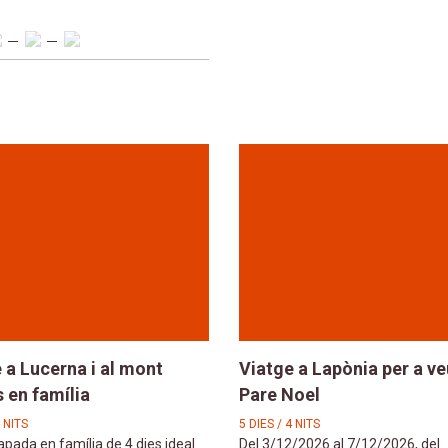
 a Lucerna i al mont
Viatge a Lapònia per a ve
s en família
Pare Noel
3 NITS
5 DIES / 4 NITS
pada en família de 4 dies ideal
Del 3/12/2026 al 7/12/2026, del