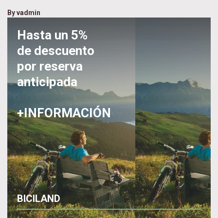
By
vadmin
Hasta un 5%
de descuento
por reserva
anticipada
+INFORMACIÓN
BICILAND