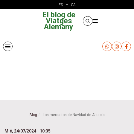
Pasar
ES
CA
al
El blog de
contenido
Viatges
principal
Alemany
Blog
Los mercados de Navidad de Alsacia
Mié, 24/07/2024 - 10:35