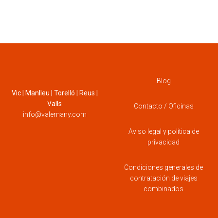
Blog
Vic | Manlleu | Torelló | Reus |
Valls
Contacto / Oficinas
info@valemany.com
Aviso legal y política de
privacidad
Condiciones generales de
contratación de viajes
combinados