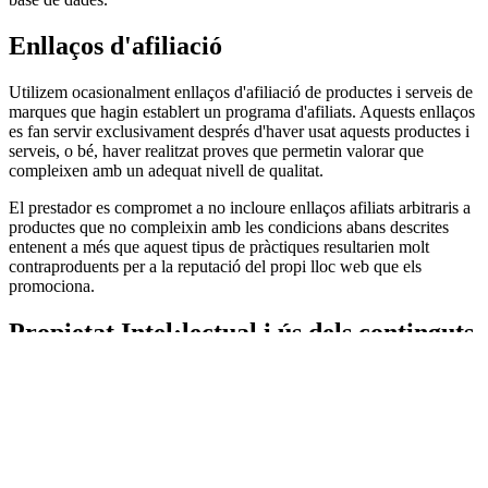
Enllaços d'afiliació
Utilizem ocasionalment enllaços d'afiliació de productes i serveis de
marques que hagin establert un programa d'afiliats. Aquests enllaços
es fan servir exclusivament després d'haver usat aquests productes i
serveis, o bé, haver realitzat proves que permetin valorar que
compleixen amb un adequat nivell de qualitat.
El prestador es compromet a no incloure enllaços afiliats arbitraris a
productes que no compleixin amb les condicions abans descrites
entenent a més que aquest tipus de pràctiques resultarien molt
contraproduents per a la reputació del propi lloc web que els
promociona.
Propietat Intel·lectual i ús dels continguts
Aquest lloc web, incloent a títol enunciatiu però no limitatiu la seva
programació, edició, compilació i altres elements necessaris per al
seu funcionament, els dissenys, logotips, text i / o gràfics són
propietat del prestador o, si escau disposa de llicència o autorització
expressa per part dels autors.