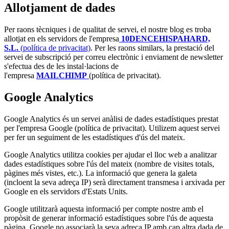
Allotjament de dades
Per raons tècniques i de qualitat de servei, el nostre blog es troba
allotjat en els servidors de l'empresa
10DENCEHISPAHARD,
S.L
.
(política de privacitat)
. Per les raons similars, la prestació del
servei de subscripció per correu electrònic i enviament de newsletter
s'efectua des de les instal·lacions de
l'empresa
MAILCHIMP
(política de privacitat).
Google Analytics
Google Analytics és un servei anàlisi de dades estadístiques prestat
per l'empresa Google (política de privacitat). Utilizem aquest servei
per fer un seguiment de les estadístiques d'ús del mateix.
Google Analytics utilitza cookies per ajudar el lloc web a analitzar
dades estadístiques sobre l'ús del mateix (nombre de visites totals,
pàgines més vistes, etc.). La informació que genera la galeta
(incloent la seva adreça IP) serà directament transmesa i arxivada per
Google en els servidors d'Estats Units.
Google utilitzarà aquesta informació per compte nostre amb el
propòsit de generar informació estadístiques sobre l'ús de aquesta
pàgina, Google no associarà la seva adreça IP amb cap altra dada de