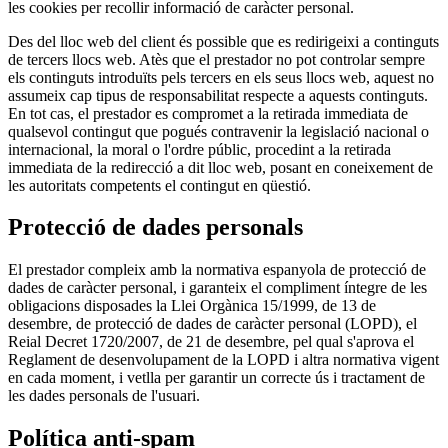
les cookies per recollir informació de caràcter personal.
Des del lloc web del client és possible que es redirigeixi a continguts
de tercers llocs web. Atès que el prestador no pot controlar sempre
els continguts introduïts pels tercers en els seus llocs web, aquest no
assumeix cap tipus de responsabilitat respecte a aquests continguts.
En tot cas, el prestador es compromet a la retirada immediata de
qualsevol contingut que pogués contravenir la legislació nacional o
internacional, la moral o l'ordre públic, procedint a la retirada
immediata de la redirecció a dit lloc web, posant en coneixement de
les autoritats competents el contingut en qüestió.
Protecció de dades personals
El prestador compleix amb la normativa espanyola de protecció de
dades de caràcter personal, i garanteix el compliment íntegre de les
obligacions disposades la Llei Orgànica 15/1999, de 13 de
desembre, de protecció de dades de caràcter personal (LOPD), el
Reial Decret 1720/2007, de 21 de desembre, pel qual s'aprova el
Reglament de desenvolupament de la LOPD i altra normativa vigent
en cada moment, i vetlla per garantir un correcte ús i tractament de
les dades personals de l'usuari.
Política anti-spam