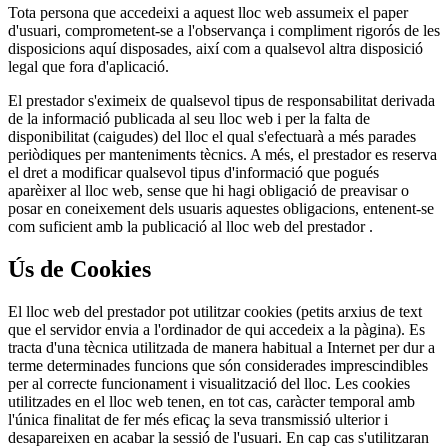
Tota persona que accedeixi a aquest lloc web assumeix el paper
d'usuari, comprometent-se a l'observança i compliment rigorós de les
disposicions aquí disposades, així com a qualsevol altra disposició
legal que fora d'aplicació.
El prestador s'eximeix de qualsevol tipus de responsabilitat derivada
de la informació publicada al seu lloc web i per la falta de
disponibilitat (caigudes) del lloc el qual s'efectuarà a més parades
periòdiques per manteniments tècnics. A més, el prestador es reserva
el dret a modificar qualsevol tipus d'informació que pogués
aparèixer al lloc web, sense que hi hagi obligació de preavisar o
posar en coneixement dels usuaris aquestes obligacions, entenent-se
com suficient amb la publicació al lloc web del prestador .
Ús de Cookies
El lloc web del prestador pot utilitzar cookies (petits arxius de text
que el servidor envia a l'ordinador de qui accedeix a la pàgina). Es
tracta d'una tècnica utilitzada de manera habitual a Internet per dur a
terme determinades funcions que són considerades imprescindibles
per al correcte funcionament i visualització del lloc. Les cookies
utilitzades en el lloc web tenen, en tot cas, caràcter temporal amb
l'única finalitat de fer més eficaç la seva transmissió ulterior i
desapareixen en acabar la sessió de l'usuari. En cap cas s'utilitzaran