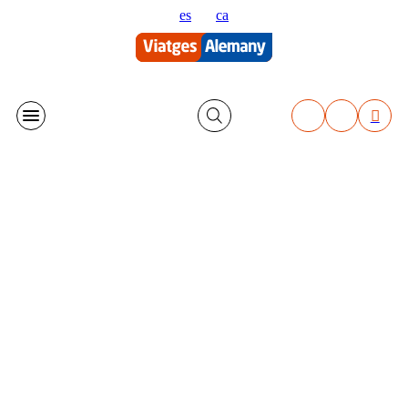
Vés
es
ca
al
contingut