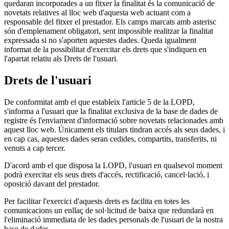
quedaran incorporades a un fitxer la finalitat és la comunicació de
novetats relatives al lloc web d'aquesta web actuant com a
responsable del fitxer el prestador. Els camps marcats amb asterisc
són d'emplenament obligatori, sent impossible realitzar la finalitat
expressada si no s'aporten aquestes dades. Queda igualment
informat de la possibilitat d'exercitar els drets que s'indiquen en
l'apartat relatiu als Drets de l'usuari.
Drets de l'usuari
De conformitat amb el que estableix l'article 5 de la LOPD,
s'informa a l'usuari que la finalitat exclusiva de la base de dades de
registre és l'enviament d'informació sobre novetats relacionades amb
aquest lloc web. Únicament els titulars tindran accés als seus dades, i
en cap cas, aquestes dades seran cedides, compartits, transferits, ni
venuts a cap tercer.
D'acord amb el que disposa la LOPD, l'usuari en qualsevol moment
podrà exercitar els seus drets d'accés, rectificació, cancel·lació, i
oposició davant del prestador.
Per facilitar l'exercici d'aquests drets es facilita en totes les
comunicacions un enllaç de sol·licitud de baixa que redundarà en
l'eliminació immediata de les dades personals de l'usuari de la nostra
base de dades.