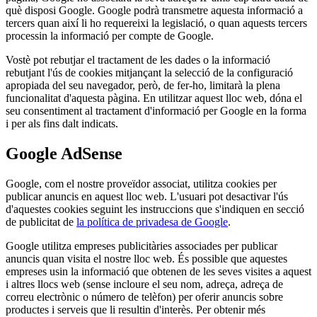
què disposi Google. Google podrà transmetre aquesta informació a
tercers quan així li ho requereixi la legislació, o quan aquests tercers
processin la informació per compte de Google.
Vostè pot rebutjar el tractament de les dades o la informació
rebutjant l'ús de cookies mitjançant la selecció de la configuració
apropiada del seu navegador, però, de fer-ho, limitarà la plena
funcionalitat d'aquesta pàgina. En utilitzar aquest lloc web, dóna el
seu consentiment al tractament d'informació per Google en la forma
i per als fins dalt indicats.
Google AdSense
Google, com el nostre proveïdor associat, utilitza cookies per
publicar anuncis en aquest lloc web. L'usuari pot desactivar l'ús
d'aquestes cookies seguint les instruccions que s'indiquen en secció
de publicitat de
la política de privadesa de Google
.
Google utilitza empreses publicitàries associades per publicar
anuncis quan visita el nostre lloc web. És possible que aquestes
empreses usin la informació que obtenen de les seves visites a aquest
i altres llocs web (sense incloure el seu nom, adreça, adreça de
correu electrònic o número de telèfon) per oferir anuncis sobre
productes i serveis que li resultin d'interès. Per obtenir més