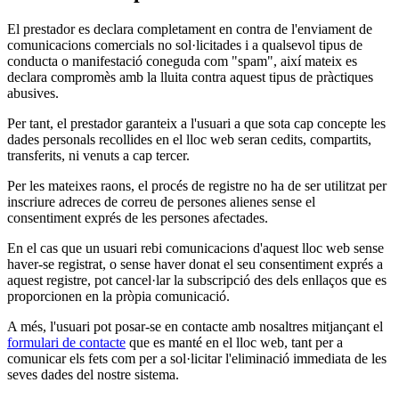
El prestador es declara completament en contra de l'enviament de
comunicacions comercials no sol·licitades i a qualsevol tipus de
conducta o manifestació coneguda com "spam", així mateix es
declara compromès amb la lluita contra aquest tipus de pràctiques
abusives.
Per tant, el prestador garanteix a l'usuari a que sota cap concepte les
dades personals recollides en el lloc web seran cedits, compartits,
transferits, ni venuts a cap tercer.
Per les mateixes raons, el procés de registre no ha de ser utilitzat per
inscriure adreces de correu de persones alienes sense el
consentiment exprés de les persones afectades.
En el cas que un usuari rebi comunicacions d'aquest lloc web sense
haver-se registrat, o sense haver donat el seu consentiment exprés a
aquest registre, pot cancel·lar la subscripció des dels enllaços que es
proporcionen en la pròpia comunicació.
A més, l'usuari pot posar-se en contacte amb nosaltres mitjançant el
formulari de contacte
que es manté en el lloc web, tant per a
comunicar els fets com per a sol·licitar l'eliminació immediata de les
seves dades del nostre sistema.