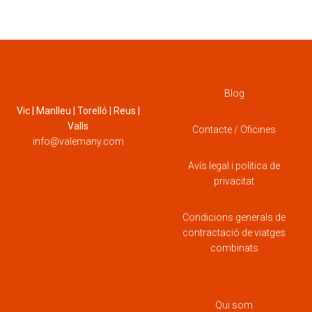
Blog
Vic | Manlleu | Torelló | Reus |
Valls
Contacte / Oficines
info@valemany.com
Avís legal i política de
privacitat
Condicions generals de
contractació de viatges
combinats
Qui som