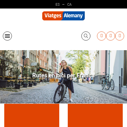
Vés
ES
CA
al
contingut
Rutes en bici per França