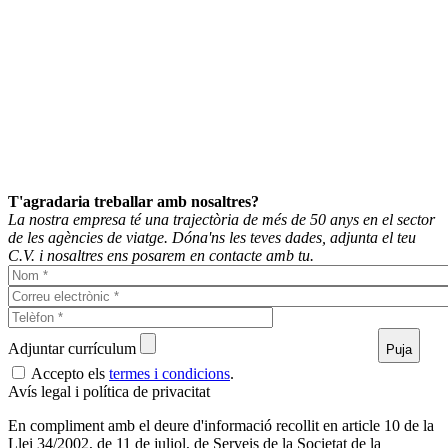
T'agradaria treballar amb nosaltres?
La nostra empresa té una trajectòria de més de 50 anys en el sector
de les agències de viatge. Dóna'ns les teves dades, adjunta el teu
C.V. i nosaltres ens posarem en contacte amb tu.
Nom
Correu
electrònic
Telèfon
Currículum
Adjuntar currículum
Puja
Només
Accepto els
termes i condicions
.
un
Avís legal i política de privacitat
fitxer.
Límit
En compliment amb el deure d'informació recollit en article 10 de la
de
Llei 34/2002, de 11 de juliol, de Serveis de la Societat de la