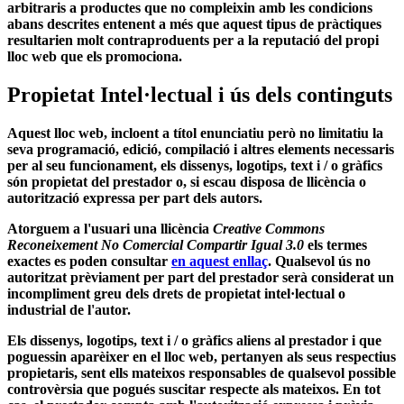
arbitraris a productes que no compleixin amb les condicions
abans descrites entenent a més que aquest tipus de pràctiques
resultarien molt contraproduents per a la reputació del propi
lloc web que els promociona.
Propietat Intel·lectual i ús dels continguts
Aquest lloc web, incloent a títol enunciatiu però no limitatiu la
seva programació, edició, compilació i altres elements necessaris
per al seu funcionament, els dissenys, logotips, text i / o gràfics
són propietat del prestador o, si escau disposa de llicència o
autorització expressa per part dels autors.
Atorguem a l'usuari una llicència
Creative Commons
Reconeixement No Comercial Compartir Igual 3.0
els termes
exactes es poden consultar
en aquest enllaç
. Qualsevol ús no
autoritzat prèviament per part del prestador serà considerat un
incompliment greu dels drets de propietat intel·lectual o
industrial de l'autor.
Els dissenys, logotips, text i / o gràfics aliens al prestador i que
poguessin aparèixer en el lloc web, pertanyen als seus respectius
propietaris, sent ells mateixos responsables de qualsevol possible
controvèrsia que pogués suscitar respecte als mateixos. En tot