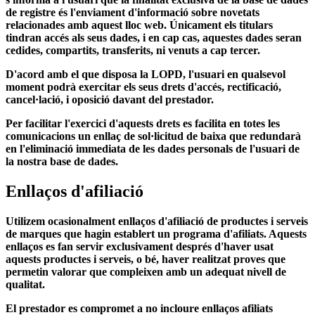
de registre és l'enviament d'informació sobre novetats
relacionades amb aquest lloc web. Únicament els titulars
tindran accés als seus dades, i en cap cas, aquestes dades seran
cedides, compartits, transferits, ni venuts a cap tercer.
D'acord amb el que disposa la LOPD, l'usuari en qualsevol
moment podrà exercitar els seus drets d'accés, rectificació,
cancel·lació, i oposició davant del prestador.
Per facilitar l'exercici d'aquests drets es facilita en totes les
comunicacions un enllaç de sol·licitud de baixa que redundarà
en l'eliminació immediata de les dades personals de l'usuari de
la nostra base de dades.
Enllaços d'afiliació
Utilizem ocasionalment enllaços d'afiliació de productes i serveis
de marques que hagin establert un programa d'afiliats. Aquests
enllaços es fan servir exclusivament després d'haver usat
aquests productes i serveis, o bé, haver realitzat proves que
permetin valorar que compleixen amb un adequat nivell de
qualitat.
El prestador es compromet a no incloure enllaços afiliats