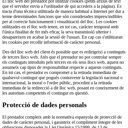
El lloc web del prestador pot utilitzar cookies (petits arxius de text
que el servidor envia a l'ordinador de qui accedeix a la pàgina). Es
tracta d'una tècnica utilitzada de manera habitual a Internet per dur a
terme determinades funcions que són considerades imprescindibles
per al correcte funcionament i visualització del lloc. Les cookies
utilitzades en el lloc web tenen, en tot cas, caràcter temporal amb
l'única finalitat de fer més eficaç la seva transmissió ulterior i
desapareixen en acabar la sessió de l'usuari. En cap cas s'utilitzaran
les cookies per recollir informació de caràcter personal.
Des del lloc web del client és possible que es redirigeixi a continguts
de tercers llocs web. Atès que el prestador no pot controlar sempre
els continguts introduïts pels tercers en els seus llocs web, aquest no
assumeix cap tipus de responsabilitat respecte a aquests continguts.
En tot cas, el prestador es compromet a la retirada immediata de
qualsevol contingut que pogués contravenir la legislació nacional o
internacional, la moral o l'ordre públic, procedint a la retirada
immediata de la redirecció a dit lloc web, posant en coneixement de
les autoritats competents el contingut en qüestió.
Protecció de dades personals
El prestador compleix amb la normativa espanyola de protecció de
dades de caràcter personal, i garanteix el compliment íntegre de les
obligacions disposades la Llei Orgànica 15/1999, de 13 de