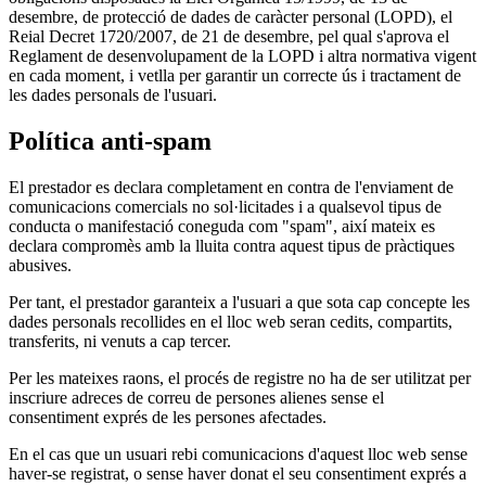
desembre, de protecció de dades de caràcter personal (LOPD), el
Reial Decret 1720/2007, de 21 de desembre, pel qual s'aprova el
Reglament de desenvolupament de la LOPD i altra normativa vigent
en cada moment, i vetlla per garantir un correcte ús i tractament de
les dades personals de l'usuari.
Política anti-spam
El prestador es declara completament en contra de l'enviament de
comunicacions comercials no sol·licitades i a qualsevol tipus de
conducta o manifestació coneguda com "spam", així mateix es
declara compromès amb la lluita contra aquest tipus de pràctiques
abusives.
Per tant, el prestador garanteix a l'usuari a que sota cap concepte les
dades personals recollides en el lloc web seran cedits, compartits,
transferits, ni venuts a cap tercer.
Per les mateixes raons, el procés de registre no ha de ser utilitzat per
inscriure adreces de correu de persones alienes sense el
consentiment exprés de les persones afectades.
En el cas que un usuari rebi comunicacions d'aquest lloc web sense
haver-se registrat, o sense haver donat el seu consentiment exprés a