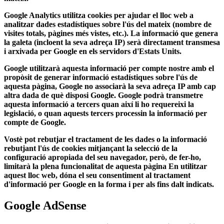
Google Analytics utilitza cookies per ajudar el lloc web a
analitzar dades estadístiques sobre l'ús del mateix (nombre de
visites totals, pàgines més vistes, etc.). La informació que genera
la galeta (incloent la seva adreça IP) serà directament transmesa
i arxivada per Google en els servidors d'Estats Units.
Google utilitzarà aquesta informació per compte nostre amb el
propòsit de generar informació estadístiques sobre l'ús de
aquesta pàgina, Google no associarà la seva adreça IP amb cap
altra dada de què disposi Google. Google podrà transmetre
aquesta informació a tercers quan així li ho requereixi la
legislació, o quan aquests tercers processin la informació per
compte de Google.
Vostè pot rebutjar el tractament de les dades o la informació
rebutjant l'ús de cookies mitjançant la selecció de la
configuració apropiada del seu navegador, però, de fer-ho,
limitarà la plena funcionalitat de aquesta pàgina En utilitzar
aquest lloc web, dóna el seu consentiment al tractament
d'informació per Google en la forma i per als fins dalt indicats.
Google AdSense