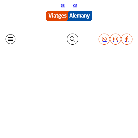
Vés
es
ca
al
contingut