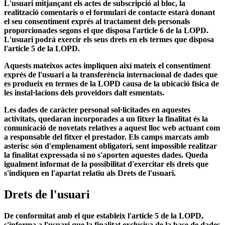
L'usuari mitjançant els actes de subscripció al bloc, la
realització comentaris o el formulari de contacte estarà donant
el seu consentiment exprés al tractament dels personals
proporcionades segons el que disposa l'article 6 de la LOPD.
L'usuari podrà exercir els seus drets en els termes que disposa
l'article 5 de la LOPD.
Aquests mateixos actes impliquen així mateix el consentiment
exprés de l'usuari a la transferència internacional de dades que
es produeix en termes de la LOPD causa de la ubicació física de
les instal·lacions dels proveïdors dalt esmentats.
Les dades de caràcter personal sol·licitades en aquestes
activitats, quedaran incorporades a un fitxer la finalitat és la
comunicació de novetats relatives a aquest lloc web actuant com
a responsable del fitxer el prestador. Els camps marcats amb
asterisc són d'emplenament obligatori, sent impossible realitzar
la finalitat expressada si no s'aporten aquestes dades. Queda
igualment informat de la possibilitat d'exercitar els drets que
s'indiquen en l'apartat relatiu als Drets de l'usuari.
Drets de l'usuari
De conformitat amb el que estableix l'article 5 de la LOPD,
s'informa a l'usuari que la finalitat exclusiva de la base de dades