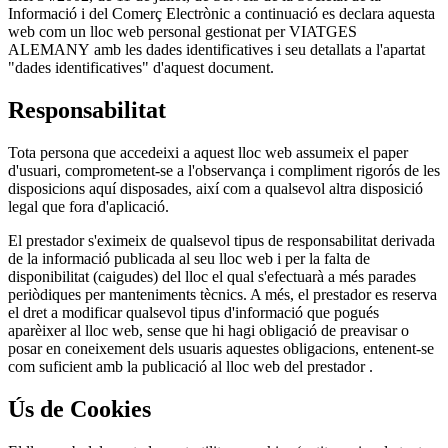
5
Informació i del Comerç Electrònic a continuació es declara aquesta
MB.
web com un lloc web personal gestionat per VIATGES
Tipus
ALEMANY amb les dades identificatives i seu detallats a l'apartat
permesos:
"dades identificatives" d'aquest document.
pdf,
Responsabilitat
doc,
docx,
.
odt
Tota persona que accedeixi a aquest lloc web assumeix el paper
d'usuari, comprometent-se a l'observança i compliment rigorós de les
disposicions aquí disposades, així com a qualsevol altra disposició
legal que fora d'aplicació.
El prestador s'eximeix de qualsevol tipus de responsabilitat derivada
de la informació publicada al seu lloc web i per la falta de
disponibilitat (caigudes) del lloc el qual s'efectuarà a més parades
periòdiques per manteniments tècnics. A més, el prestador es reserva
el dret a modificar qualsevol tipus d'informació que pogués
aparèixer al lloc web, sense que hi hagi obligació de preavisar o
posar en coneixement dels usuaris aquestes obligacions, entenent-se
com suficient amb la publicació al lloc web del prestador .
Ús de Cookies