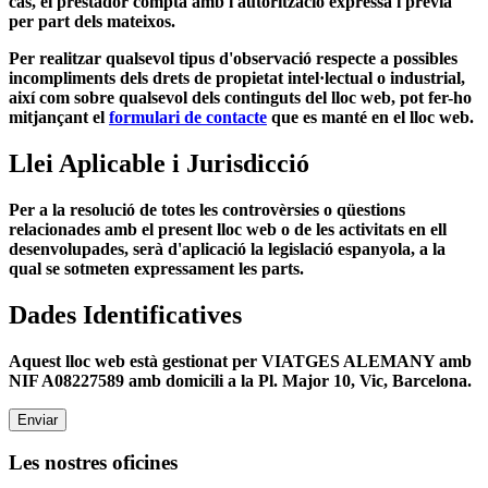
cas, el prestador compta amb l'autorització expressa i prèvia
per part dels mateixos.
Per realitzar qualsevol tipus d'observació respecte a possibles
incompliments dels drets de propietat intel·lectual o industrial,
així com sobre qualsevol dels continguts del lloc web, pot fer-ho
mitjançant el
formulari de contacte
que es manté en el lloc web.
Llei Aplicable i Jurisdicció
Per a la resolució de totes les controvèrsies o qüestions
relacionades amb el present lloc web o de les activitats en ell
desenvolupades, serà d'aplicació la legislació espanyola, a la
qual se sotmeten expressament les parts.
Dades Identificatives
Aquest lloc web està gestionat per VIATGES ALEMANY amb
NIF A08227589 amb domicili a la Pl. Major 10, Vic, Barcelona.
Enviar
Les nostres oficines