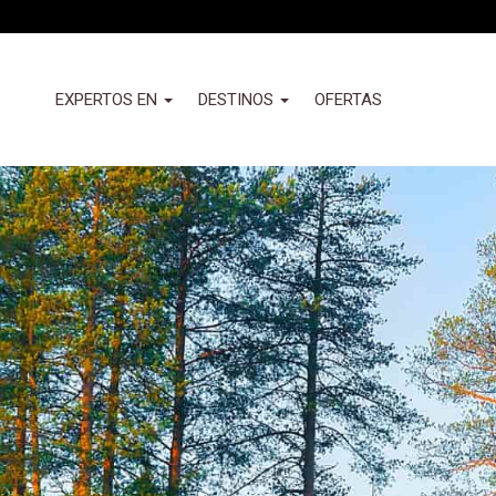
Pasar
al
contenido
principal
Header
EXPERTOS EN
DESTINOS
OFERTAS
-
Izquierda
Nuevo
(Valemany)