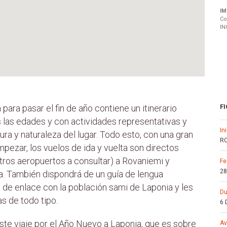
IM
Co
IN
 para pasar el fin de año contiene un itinerario
FI
 las edades y con actividades representativas y
in
tura y naturaleza del lugar. Todo esto, con una gran
RO
ezar, los vuelos de ida y vuelta son directos
tros aeropuertos a consultar) a Rovaniemi y
f
28
ta. También dispondrá de un guía de lengua
á de enlace con la población sami de Laponia y les
d
s de todo tipo.
6 
te viaje por el Año Nuevo a Laponia, que es sobre
a