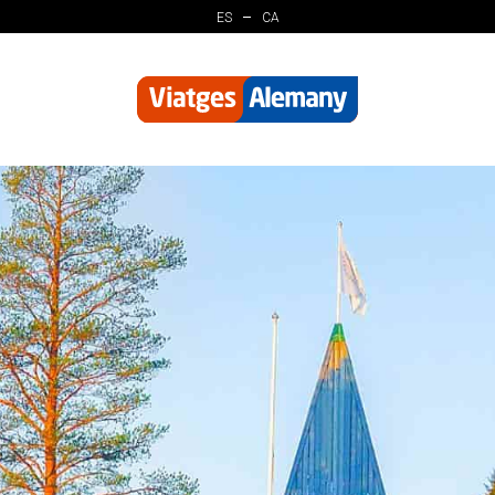
ES
CA