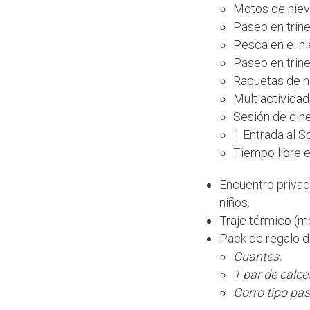
Motos de niev
Paseo en trine
Pesca en el hi
Paseo en trine
Raquetas de n
Multiactividad
Sesión de cine
1 Entrada al S
Tiempo libre e
Encuentro privado
niños.
Traje térmico (mo
Pack de regalo d
Guantes.
1 par de calce
Gorro tipo p