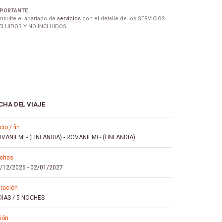
PORTANTE.
nsulte el apartado de
servicios
con el detalle de los SERVICIOS
CLUIDOS Y NO INCLUIDOS.
CHA DEL VIAJE
icio / fin
VANIEMI - (FINLANDIA)
-
ROVANIEMI - (FINLANDIA)
echas
/12/2026
-
02/01/2027
uración
DÍAS / 5 NOCHES
vión