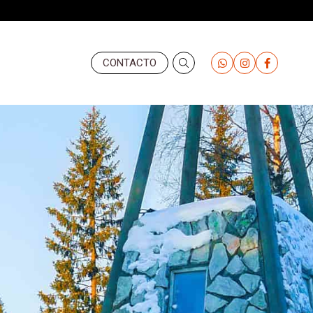
Header
CONTACTO
-
Derecha
(Valemany)