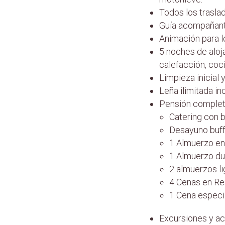
Todos los trasl
Guía acompañante
Animación para l
5 noches de aloj
calefacción, coc
Limpieza inicial y
Leña ilimitada in
Pensión completa
Catering con b
Desayuno buffe
1 Almuerzo en
1 Almuerzo dur
2 almuerzos li
4 Cenas en Res
1 Cena especia
Excursiones y act