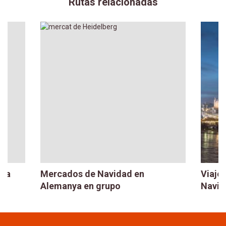
Rutas relacionadas
l a
Mercados de Navidad en
Viaje
Alemanya en grupo
Navid