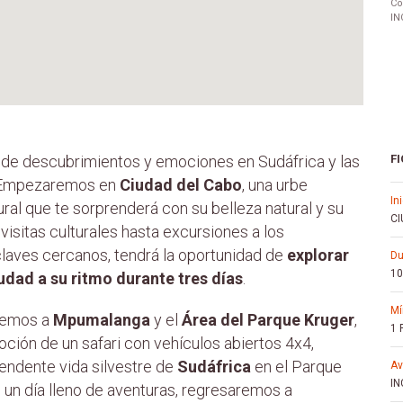
Co
IN
o de descubrimientos y emociones en Sudáfrica y las
FI
. Empezaremos en
Ciudad del Cabo
, una urbe
in
ural que te sorprenderá con su belleza natural y su
CI
 visitas culturales hasta excursiones a los
laves cercanos, tendrá la oportunidad de
explorar
d
10
udad a su ritmo durante tres días
.
iremos a
Mpumalanga
y el
Área del Parque Kruger
,
1
oción de un safari con vehículos abiertos 4x4,
endente vida silvestre de
Sudáfrica
en el Parque
a
IN
un día lleno de aventuras, regresaremos a