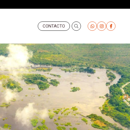
Header
CONTACTO
-
Derecha
(Valemany)