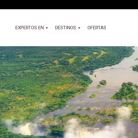
Pasar
al
contenido
principal
Header
EXPERTOS EN
DESTINOS
OFERTAS
-
Izquierda
Nuevo
(Valemany)