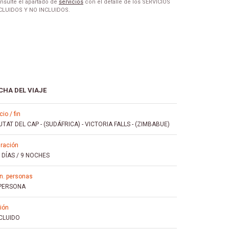
nsulte el apartado de
servicios
con el detalle de los SERVICIOS
CLUIDOS Y NO INCLUIDOS.
CHA DEL VIAJE
icio / fin
UTAT DEL CAP - (SUDÁFRICA)
-
VICTORIA FALLS - (ZIMBABUE)
uración
 DÍAS / 9 NOCHES
mín. personas
 PERSONA
vión
CLUIDO