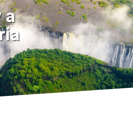
 a
ria