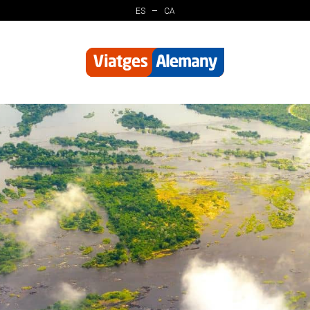
ES
CA