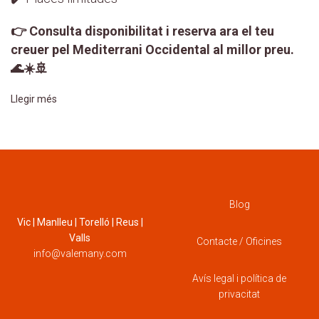
👉 Consulta disponibilitat i reserva ara el teu
creuer pel Mediterrani Occidental al millor preu.
🌊☀️🚢
Llegir més
Blog
Vic | Manlleu | Torelló | Reus |
Valls
Contacte / Oficines
info@valemany.com
Avís legal i política de
privacitat