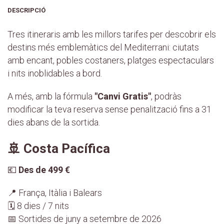
DESCRIPCIÓ
Tres itineraris amb les millors tarifes per descobrir els
destins més emblemàtics del Mediterrani: ciutats
amb encant, pobles costaners, platges espectaculars
i nits inoblidables a bord.
A més, amb la fórmula
"Canvi Gratis"
, podràs
modificar la teva reserva sense penalització fins a 31
dies abans de la sortida.
🚢 Costa Pacífica
💶
Des de 499 €
📍 França, Itàlia i Balears
🗓️ 8 dies / 7 nits
📅 Sortides de juny a setembre de 2026