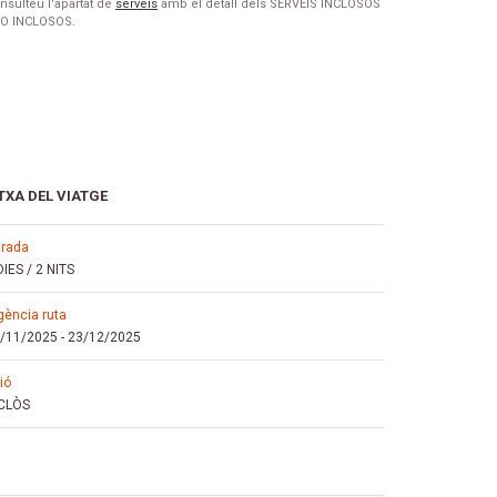
nsulteu l'apartat de
serveis
amb el detall dels SERVEIS INCLOSOS
NO INCLOSOS.
TXA DEL VIATGE
urada
DIES / 2 NITS
igència ruta
/11/2025
-
23/12/2025
vió
CLÒS