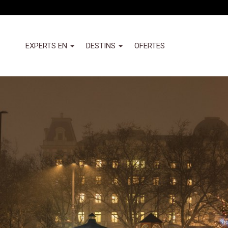
Vés
al
contingut
Header
EXPERTS EN
DESTINS
OFERTES
-
Izquierda
Nuevo
(Valemany)