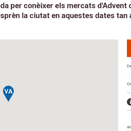
a per conèixer els mercats d'Advent de
sprèn la ciutat en aquestes dates tan
De
Co
IM