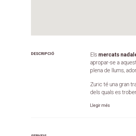
DESCRIPCIÓ
Els
mercats nadal
apropar-se a aquesta
plena de llums, ado
Zuric té una gran t
dels quals es trobe
Llegir més
SERVEIS