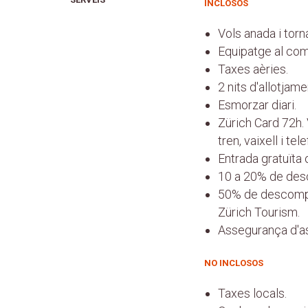
INCLOSOS
Vols anada i torn
Equipatge al com
Taxes aèries.
2 nits d'allotjam
Esmorzar diari.
Zürich Card 72h. 
tren, vaixell i tel
Entrada gratuïta 
10 a 20% de desc
50% de descompte
Zürich Tourism.
Assegurança d'ass
NO INCLOSOS
Taxes locals.