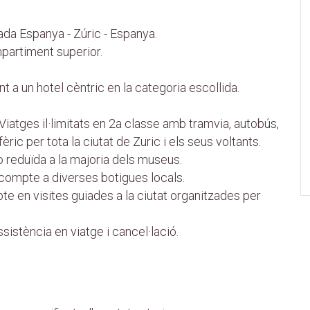
ada Espanya - Zúric - Espanya.
partiment superior.
ent a un hotel cèntric en la categoria escollida.
Viatges il·limitats en 2a classe amb tramvia, autobús,
efèric per tota la ciutat de Zuric i els seus voltants.
o reduïda a la majoria dels museus.
ompte a diverses botigues locals.
 en visites guiades a la ciutat organitzades per
istència en viatge i cancel·lació.