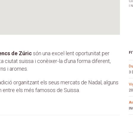
Co
I 
encs de Zúric
són una excel·lent oportunitat per
FI
 ciutat suïssa i conèixer-la d'una forma diferent,
d
rns i aromes.
3 
radició organitzant els seus mercats de Nadal, alguns
v
n entre els més famosos de Suïssa.
20
a
IN