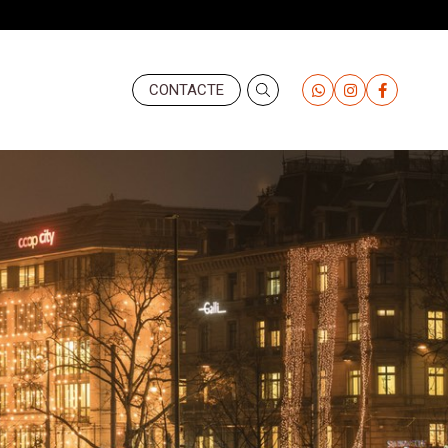
Header
CONTACTE
-
Derecha
(Valemany)