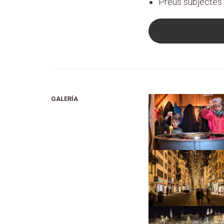
Preus subjectes a
GALERÍA