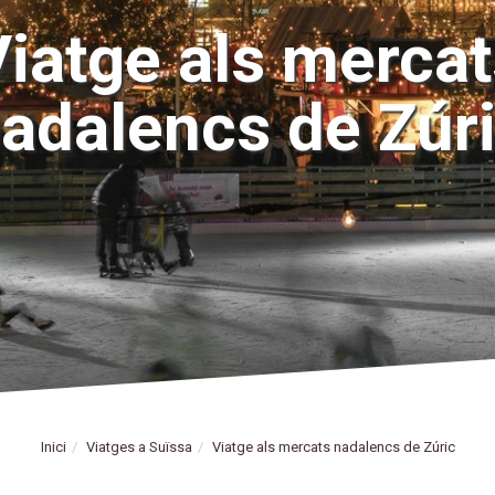
iatge als mercat
adalencs de Zúr
Inici
Viatges a Suïssa
Viatge als mercats nadalencs de Zúric