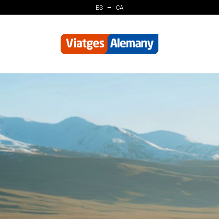
ES
CA