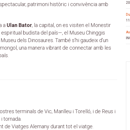
20
pectacular, patrimoni històric i convivència amb
d
11
a a
Ulan Bator
, la capital, on es visiten el Monestir
spiritual budista del país—, el Museu Chinggis
a
IN
t Museu dels Dinosaures. També s’hi gaudeix d’un
e mongol, una manera vibrant de connectar amb les
país.
ostres terminals de Vic, Manlleu i Torelló, i de Reus i
 i tornada.
 de Viatges Alemany durant tot el viatge.