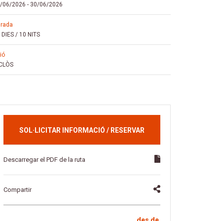
/06/2026
-
30/06/2026
urada
 DIES / 10 NITS
vió
CLÒS
SOL·LICITAR INFORMACIÓ / RESERVAR
Descarregar el PDF de la ruta
Compartir
des de