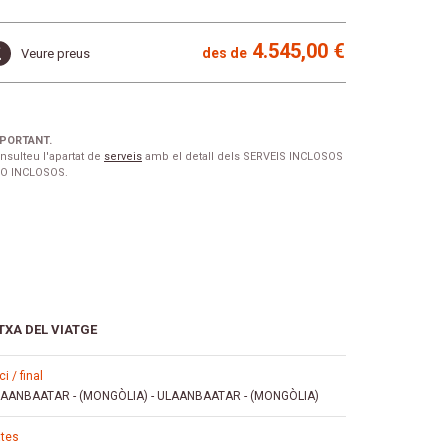
4.545,00 €
des de
Veure preus
PORTANT.
nsulteu l'apartat de
serveis
amb el detall dels SERVEIS INCLOSOS
NO INCLOSOS.
TXA DEL VIATGE
ici / final
AANBAATAR - (MONGÒLIA)
-
ULAANBAATAR - (MONGÒLIA)
ates