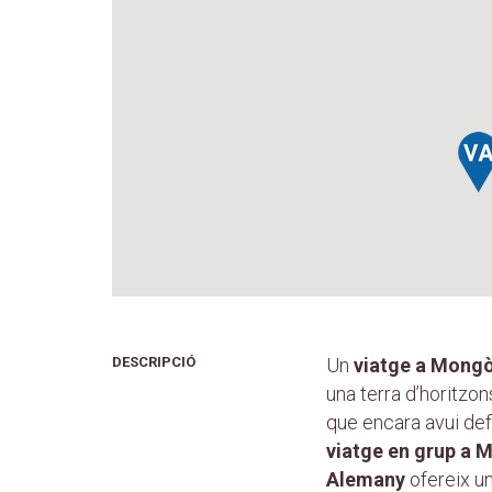
DESCRIPCIÓ
Un
viatge a Mongò
una terra d’horitzon
que encara avui defi
viatge en grup a 
Alemany
ofereix un