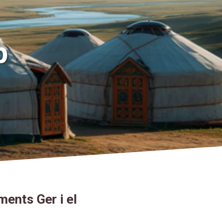
p
ments Ger i el