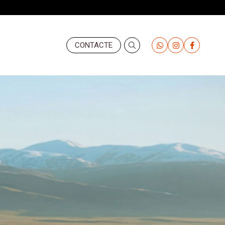
Header
CONTACTE
-
Derecha
(Valemany)