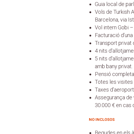
Guia local de par
Vols de Turkish A
Barcelona, via Is
Vol intern Gobi –
Facturació d’una
Transport privat du
4 nits d'allotjam
5 nits d'allotja
amb bany privat.
Pensió completa d
Totes les visite
Taxes d’aeroport
Assegurança de vi
30.000 € en cas 
NO INCLOSOS
Begudes en els àp