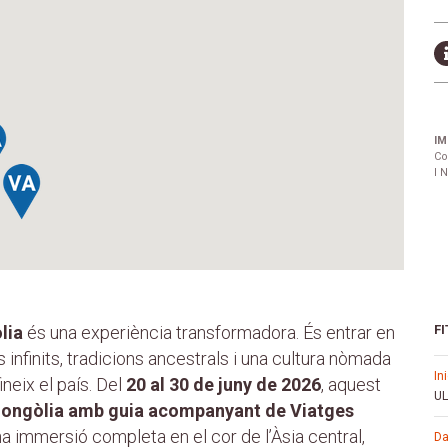
IM
Co
I 
lia
és una experiència transformadora. És entrar en
FI
s infinits, tradicions ancestrals i una cultura nòmada
in
neix el país. Del
20 al 30 de juny de 2026
, aquest
UL
Mongòlia amb guia acompanyant de Viatges
a immersió completa en el cor de l’Àsia central,
d