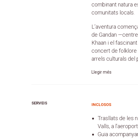
combinant natura es
comunitats locals.
L’aventura començ
de Gandan —centre e
Khaan i el fascinan
concert de folklor
arrels culturals del 
Llegir més
SERVEIS
INCLOSOS
Trasllats de les n
Valls, a l’aeroport
Guia acompanyant