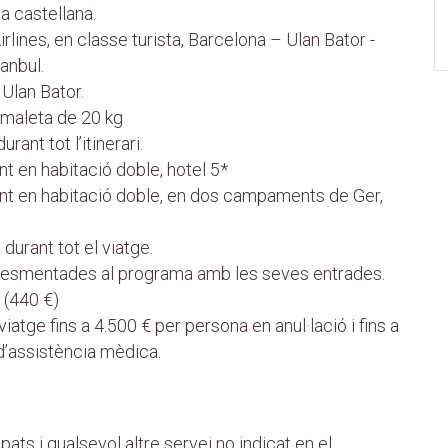
la castellana.
irlines, en classe turista, Barcelona – Ulan Bator -
tanbul.
 Ulan Bator.
 maleta de 20 kg
rant tot l’itinerari.
ent en habitació doble, hotel 5*
ment en habitació doble, en dos campaments de Ger,
urant tot el viatge.
s esmentades al programa amb les seves entrades.
 (440 €)
atge fins a 4.500 € per persona en anul·lació i fins a
d’assistència mèdica.
ats i qualsevol altre servei no indicat en el