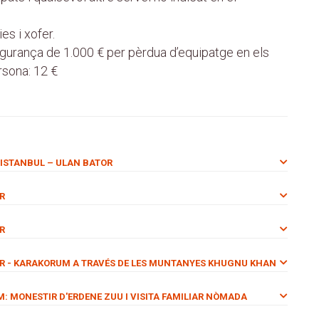
es i xofer.
urança de 1.000 € per pèrdua d’equipatge en els
rsona: 12 €
 ISTANBUL – ULAN BATOR
R
R
OR - KARAKORUM A TRAVÉS DE LES MUNTANYES KHUGNU KHAN
M: MONESTIR D'ERDENE ZUU I VISITA FAMILIAR NÒMADA