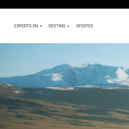
Vés
al
contingut
Header
EXPERTS EN
DESTINS
OFERTES
-
Izquierda
Nuevo
(Valemany)