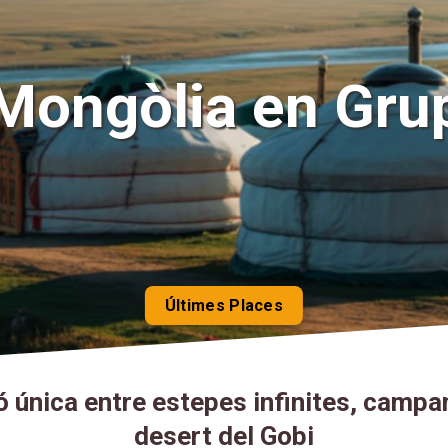
Mongòlia en Gru
Últimes Places
 única entre estepes infinites, campa
desert del Gobi