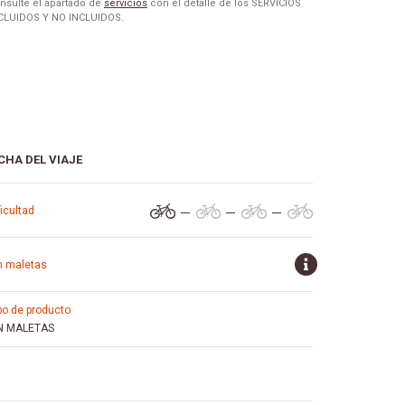
nsulte el apartado de
servicios
con el detalle de los SERVICIOS
CLUIDOS Y NO INCLUIDOS.
CHA DEL VIAJE
ificultad
in maletas
ipo de producto
N MALETAS