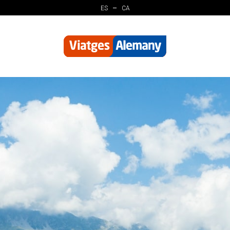
ES
CA