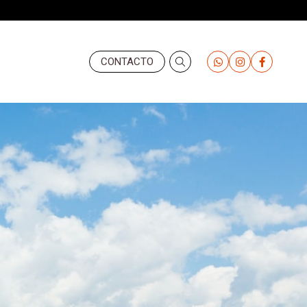
Header
CONTACTO
-
Derecha
(Valemany)