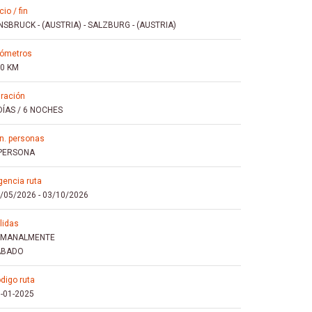
icio / fin
NSBRUCK - (AUSTRIA)
-
SALZBURG - (AUSTRIA)
ilómetros
0 KM
uración
DÍAS / 6 NOCHES
mín. personas
 PERSONA
igencia ruta
/05/2026
-
03/10/2026
alidas
EMANALMENTE
ÁBADO
ódigo ruta
-01-2025