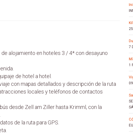
in
IN
k
25
d
7 
s de alojamiento en hoteles 3 / 4* con desayuno
1
enida.
ipaje de hotel a hotel.
v
aje con mapas detallados y descripción de la ruta
09
 atracciones locales y teléfonos de contactos
s
S
bús desde Zell am Ziller hasta Krimml, con la
S
.
c
datos de la ruta para GPS.
EU
ta.