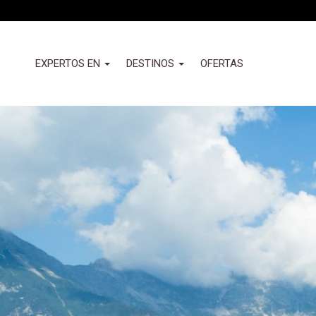
Pasar
al
contenido
principal
Header
EXPERTOS EN
DESTINOS
OFERTAS
-
Izquierda
Nuevo
(Valemany)