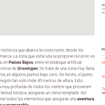
IM
Co
IN
 histórica que abarca la costa norte, desde los
FI
marca. La zona que esta ruta se propone recorrer es
ia, en
Países Bajos
, entre el estanque artificial
d
ovincia de
Groningen
. Se trata de una zona muy llana,
ima, en algunos puntos bajo cero. De hecho, el punto
s
 región tan solo mide 45 metros de altura. Esto
a muy profunda de todos los vientos que provienen
t
u latitud nórdica, aseguran un clima templado. Así
SI
 tiene todos los elementos que aseguran una
aventura
ida y memorable
.