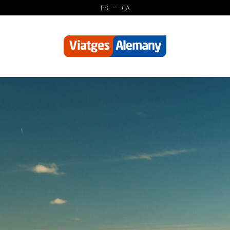
ES
CA