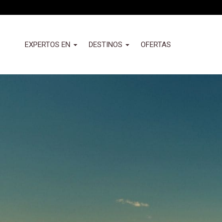
Pasar
al
contenido
principal
Header
EXPERTOS EN
DESTINOS
OFERTAS
-
Izquierda
Nuevo
(Valemany)