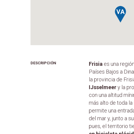
DESCRIPCIÓN
Frisia
es una región
Países Bajos a Dina
la provincia de Fris
IJsselmeer
y la pr
con una altitud mín
más alto de toda la
permite una entrad
del mar y, junto a s
pues, el territorio
en bicicleta plác