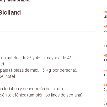
Biciland
in
LE
k
25
d
8 
 en hoteles de 3* y 4*, la mayoría de 4*.
1
et.
paje (1 pieza de max. 15 Kg. por persona).
v
11
el hotel.
s
 turística y descripción de la ruta.
DI
ción telefónica (también los fines de semana).
c
VT