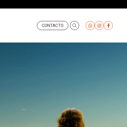
Header
CONTACTO
-
Derecha
(Valemany)