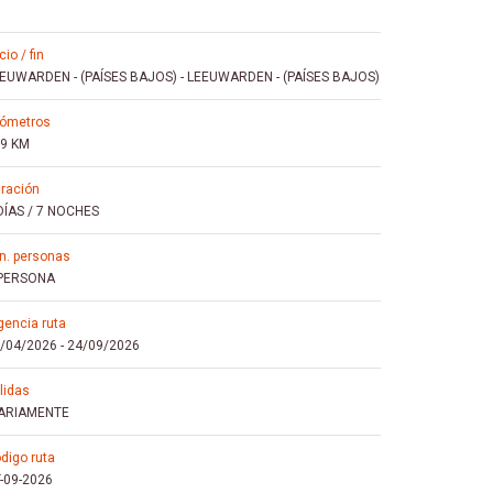
icio / fin
EUWARDEN - (PAÍSES BAJOS)
-
LEEUWARDEN - (PAÍSES BAJOS)
ilómetros
9 KM
uración
DÍAS / 7 NOCHES
mín. personas
 PERSONA
igencia ruta
/04/2026
-
24/09/2026
alidas
ARIAMENTE
ódigo ruta
-09-2026