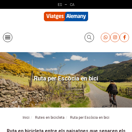
Vés
ES
CA
al
contingut
Ruta per Escòcia en bici
Inici
Rutes en bicicleta
Ruta per Escòcia en bici
Ruta en bicicleta entre els paisatges que separen els