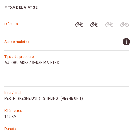
FITXA DEL VIATGE
dificultat
sense maletes
tipus de producte
AUTOGUIADES
/
SENSE MALETES
inici / final
PERTH - (REGNE UNIT)
-
STIRLING - (REGNE UNIT)
kilòmetres
169 KM
durada