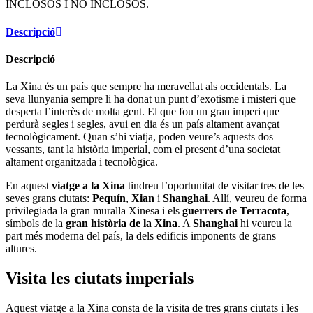
INCLOSOS I NO INCLOSOS.
Descripció
Descripció
La Xina és un país que sempre ha meravellat als occidentals. La
seva llunyania sempre li ha donat un punt d’exotisme i misteri que
desperta l’interès de molta gent. El que fou un gran imperi que
perdurà segles i segles, avui en dia és un país altament avançat
tecnològicament. Quan s’hi viatja, poden veure’s aquests dos
vessants, tant la història imperial, com el present d’una societat
altament organitzada i tecnològica.
En aquest
viatge a la Xina
tindreu l’oportunitat de visitar tres de les
seves grans ciutats:
Pequín
,
Xian
i
Shanghai
. Allí, veureu de forma
privilegiada la gran muralla Xinesa i els
guerrers de Terracota
,
símbols de la
gran història de la Xina
. A
Shanghai
hi veureu la
part més moderna del país, la dels edificis imponents de grans
altures.
Visita les ciutats imperials
Aquest viatge a la Xina consta de la visita de tres grans ciutats i les