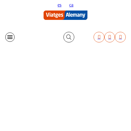
Vés
es
ca
al
contingut