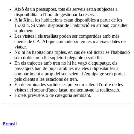
Això és un pressupost, tots els serveis estan subjectes a
disponibilitat a l'hora de gestionar la reserva.
A la Xina, les habitacions estan disponibles a partir de les
15.00 h. Si voleu disposar de l'habitació en arribar, consulteu
suplement.
Les visites i els trasllats poden ser compartides amb més
clients de CATAI que coincideixin en les mateixes dates de
viatge.
No hi ha habitacions triples, en cas de sol·licitar-se l'habitació
serà doble amb llit supletori plegable o sofà llit.
En els trajectes amb tren no hi ha vagó d'equipatge, els
passatgers han de pujar amb les maletes i dipositar-les al
compartiment a prop del seu seient. L'equipatge serà portat
pels clients a les estacions de tren.
En determinades sortides es pot veure alterat l'ordre de les
visites i el sopar d'ànec lacat, mantenint-ne la realització.
Hotels previstos o de categoria semblant.
Preus