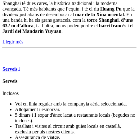
Shanghai té dues cares, la històrica tradicional i la moderna
avançada. Té més habitants que Pequín, i té el riu
Huang Pu
que la
divideix just abans de desembocar al
mar de la Xina oriental
. En
una banda hi ha els grans gratacels, com la
torre Shanghai, d’uns
632 m d’altura
, i a l’altra, no us podeu perdre el
barri francès
i el
Jardí del Mandarín Yuyuan
.
Llegir més
Serveis
Serveis
Inclosos
Vol en línia regular amb la companyia aèria seleccionada.
Allotjament i esmorzar.
5 dinars i 1 sopar d'ànec lacat a restaurants locals (begudes no
incloses).
Trasllats i visites al circuit amb guies locals en castellà,
exclusiu per als nostres clients.
Assegurança de viatge.