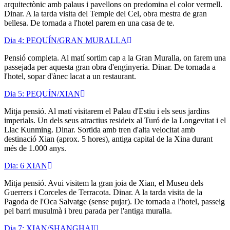
arquitectònic amb palaus i pavellons on predomina el color vermell.
Dinar. A la tarda visita del Temple del Cel, obra mestra de gran
bellesa. De tornada a l'hotel parem en una casa de te.
Dia 4: PEQUÍN/GRAN MURALLA
Pensió completa. Al matí sortim cap a la Gran Muralla, on farem una
passejada per aquesta gran obra d'enginyeria. Dinar. De tornada a
l'hotel, sopar d'ànec lacat a un restaurant.
Dia 5: PEQUÍN/XIAN
Mitja pensió. Al matí visitarem el Palau d'Estiu i els seus jardins
imperials. Un dels seus atractius resideix al Turó de la Longevitat i el
Llac Kunming. Dinar. Sortida amb tren d'alta velocitat amb
destinació Xian (aprox. 5 hores), antiga capital de la Xina durant
més de 1.000 anys.
Dia: 6 XIAN
Mitja pensió. Avui visitem la gran joia de Xian, el Museu dels
Guerrers i Corceles de Terracota. Dinar. A la tarda visita de la
Pagoda de l'Oca Salvatge (sense pujar). De tornada a l'hotel, passeig
pel barri musulmà i breu parada per l'antiga muralla.
Dia 7: XIAN/SHANGHAI