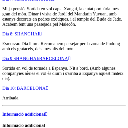
Mitja pensió. Sortida en vol cap a Xangai, la ciutat portuària més
gran del món. Dinar i visita de Jardí del Mandarín Yuyuan, amb
estanys decorats en pedres exòtiques, i el temple del Buda de Jade.
Acabem fent una passejada pel Malecón.
Dia 8: SHANGHAI
Esmorzar. Dia lliure. Recomanem passejar per la zona de Pudong
amb els gratacels, dels més alts del món.
Dia 9 SHANGHAI/BARCELONA
Sortida en vol de tornada a Espanya. Nit a bord. (Amb algunes
companyies aèries el vol és diürn i s'arriba a Espanya aquest mateix
dia).
Dia 10: BARCELONA
Arribada.
Informació addicional
Informació addicional