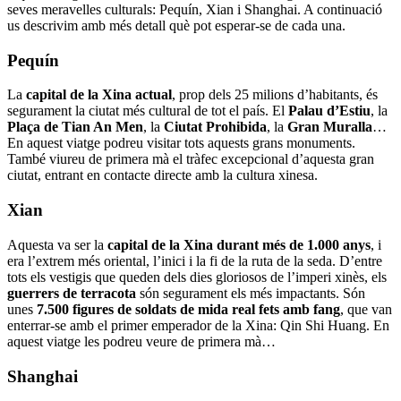
seves meravelles culturals: Pequín, Xian i Shanghai. A continuació
us descrivim amb més detall què pot esperar-se de cada una.
Pequín
La
capital de la Xina actual
, prop dels 25 milions d’habitants, és
segurament la ciutat més cultural de tot el país. El
Palau d’Estiu
, la
Plaça de Tian An Men
, la
Ciutat Prohibida
, la
Gran Muralla
…
En aquest viatge podreu visitar tots aquests grans monuments.
També viureu de primera mà el tràfec excepcional d’aquesta gran
ciutat, entrant en contacte directe amb la cultura xinesa.
Xian
Aquesta va ser la
capital de la Xina durant més de 1.000 anys
, i
era l’extrem més oriental, l’inici i la fi de la ruta de la seda. D’entre
tots els vestigis que queden dels dies gloriosos de l’imperi xinès, els
guerrers de terracota
són segurament els més impactants. Són
unes
7.500 figures de soldats de mida real fets amb fang
, que van
enterrar-se amb el primer emperador de la Xina: Qin Shi Huang. En
aquest viatge les podreu veure de primera mà…
Shanghai