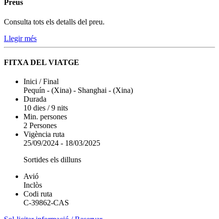
Preus
Consulta tots els detalls del preu.
Llegir més
FITXA DEL VIATGE
Inici / Final
Pequín - (Xina)
-
Shanghai - (Xina)
Durada
10 dies / 9 nits
Min. persones
2 Persones
Vigència ruta
25/09/2024
-
18/03/2025
Sortides els dilluns
Avió
Inclòs
Codi ruta
C-39862-CAS