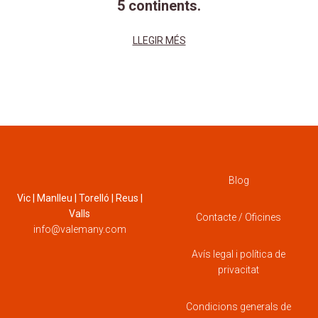
5 continents.
LLEGIR MÉS
Blog
Vic | Manlleu | Torelló | Reus |
Valls
Contacte / Oficines
info@valemany.com
Avís legal i política de
privacitat
Condicions generals de