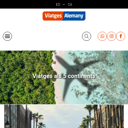
Vés
ES
CA
al
contingut
Viatges als 5 continents