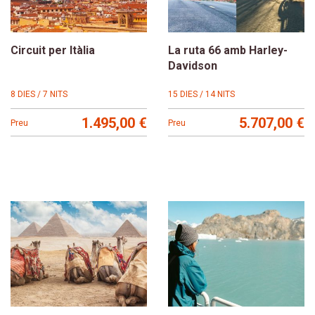
Circuit per Itàlia
La ruta 66 amb Harley-
Davidson
8 DIES / 7 NITS
15 DIES / 14 NITS
1.495,00 €
5.707,00 €
Preu
Preu