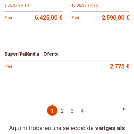
9 DIES / 8 NITS
10 DIES / 9 NITS
6.425,00 €
2.590,00 €
Preu
Preu
Súper Tailàndia - Oferta
15 DIES / 14 NITS
2.775 €
Preu
Paginació
Pàgi
Pàgina
1
Page
2
Page
3
Page
4
segü
actual
Aquí hi trobareu una selecció de
viatges als