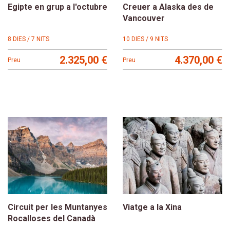
Egipte en grup a l'octubre
Creuer a Alaska des de
Vancouver
8 DIES / 7 NITS
10 DIES / 9 NITS
2.325,00 €
4.370,00 €
Preu
Preu
Circuit per les Muntanyes
Viatge a la Xina
Rocalloses del Canadà